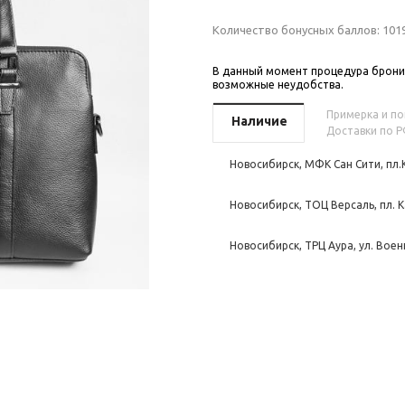
Количество бонусных баллов:
101
В данный момент процедура бронир
возможные неудобства.
Примерка и пок
Наличие
Доставки по Р
Новосибирск, МФК Сан Сити, пл.
Новосибирск, ТОЦ Версаль, пл. К
Новосибирск, ТРЦ Аура, ул. Воен
Новосибирск, ТЦ Эдем, Кутателад
Томск, ТРЦ Изумрудный город, п
Томск, пр. Ленина, 107