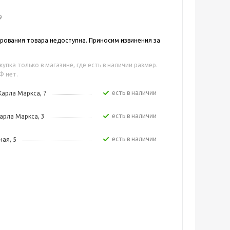
9
ования товара недоступна. Приносим извинения за
упка только в магазине, где есть в наличии размер.
Ф нет.
Есть в наличии
Карла Маркса, 7
Есть в наличии
арла Маркса, 3
Есть в наличии
ная, 5
Есть в наличии
зе, 4 стр.
Есть в наличии
р. Комсомольский, 13б
Есть в наличии