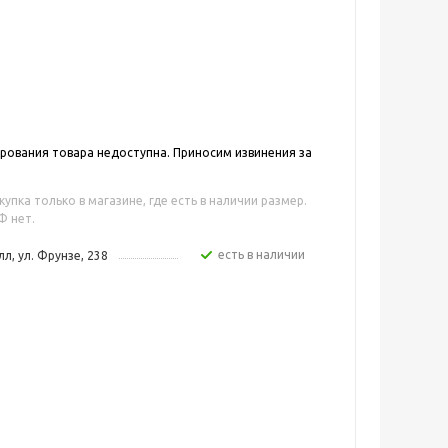
ования товара недоступна. Приносим извинения за
упка только в магазине, где есть в наличии размер.
Ф нет.
Есть в наличии
л, ул. Фрунзе, 238