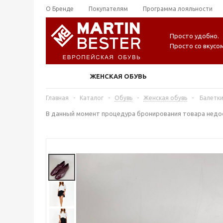
О Бренде
Покупателям
Программа лояльности
Просто удобно.
Просто со вкусом
ЖЕНСКАЯ ОБУВЬ
Главная
-
Каталог
-
Обувь
-
Женская обувь
-
Балетки
В данный момент процедура бронирования товара недос