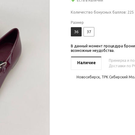
Есть в наличии
Количество бонусных баллов:
225
Размер
36
37
В данный момент процедура бронир
возможные неудобства.
Примерка и пок
Наличие
Доставки по Р
Новосибирск, ТРК Сибирский Мол